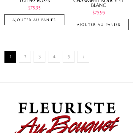
TULIPES ROSES
CHARMENT ROUGE ET
BLANC
$
75.95
$
75.95
AJOUTER AU PANIER
AJOUTER AU PANIER
1
2
3
4
5