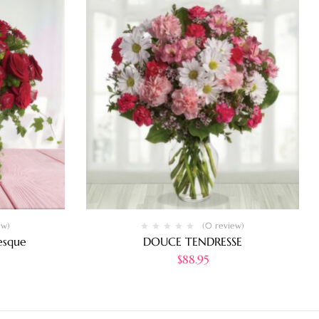
ew)
(0 review)
esque
DOUCE TENDRESSE
$
88.95