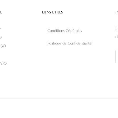
E
LIENS UTILES
I
0
I
Conditions Générales
d
0
Politique de Confidentialité
7:30
17:30