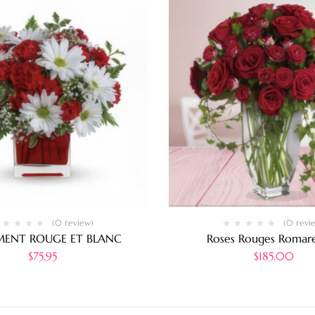
(0 review)
(0 revi
ENT ROUGE ET BLANC
Roses Rouges Romar
$
75.95
$
185.00