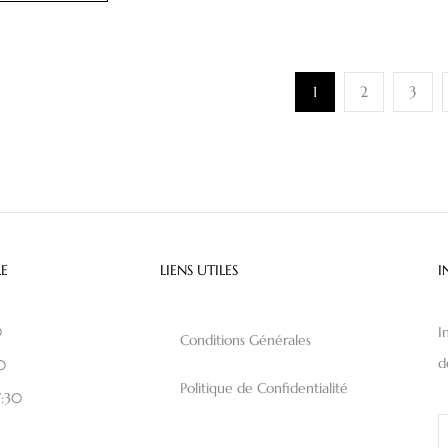
1
2
3
E
LIENS UTILES
I
0
I
Conditions Générales
d
0
Politique de Confidentialité
7:30