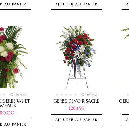
R AU PANIER
AJOUTER AU PANIER
A
(0 review)
(0 review)
E GERBERAS ET
GERBE DEVOIR SACRÉ
GER
AMEAUX
$
264.99
180.00
AJOUTER AU PANIER
A
R AU PANIER