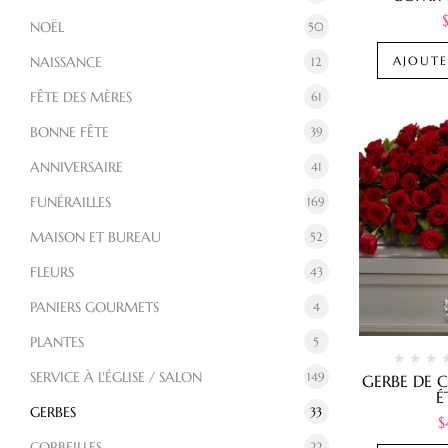
NOËL
50
NAISSANCE
AJOUTE
12
FÊTE DES MÈRES
61
BONNE FÊTE
39
ANNIVERSAIRE
41
FUNÉRAILLES
169
MAISON ET BUREAU
52
FLEURS
43
PANIERS GOURMETS
4
PLANTES
5
SERVICE À L'ÉGLISE / SALON
149
GERBE DE 
É
GERBES
33
$
CORBEILLES
22