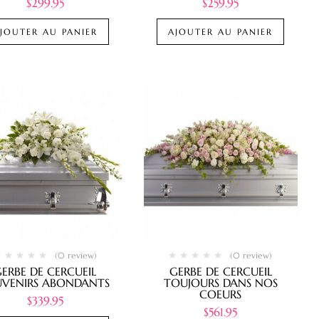
$
299.95
$
259.95
JOUTER AU PANIER
AJOUTER AU PANIER
(0 review)
(0 review)
ERBE DE CERCUEIL
GERBE DE CERCUEIL
UVENIRS ABONDANTS
TOUJOURS DANS NOS
COEURS
$
339.95
$
561.95