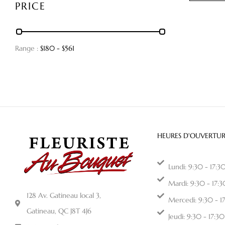
PRICE
Range :
$
180
- $
561
HEURES D'OUVERTUR
Lundi: 9:30 - 17:3
Mardi: 9:30 - 17:3
128 Av. Gatineau local 3,
Mercedi: 9:30 - 1
Gatineau, QC J8T 4J6
Jeudi: 9:30 - 17:30