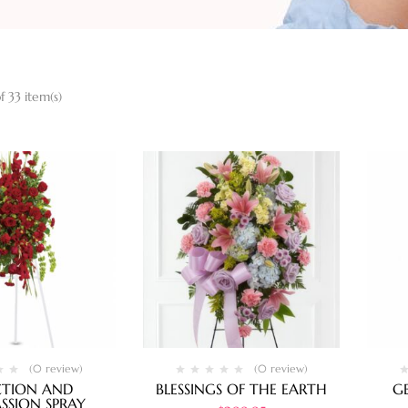
f 33 item(s)
(0 review)
(0 review)
CTION AND
BLESSINGS OF THE EARTH
G
SION SPRAY