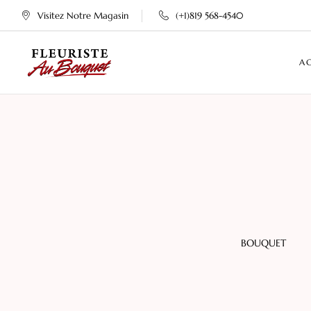
Visitez Notre Magasin
(+1)819 568-4540
A
MNE
PLANTES
BOUQUET