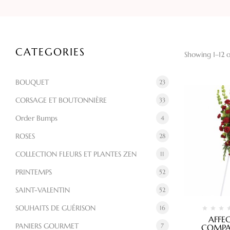
CATEGORIES
Showing 1–12 o
BOUQUET
23
CORSAGE ET BOUTONNIÈRE
33
Order Bumps
4
ROSES
28
COLLECTION FLEURS ET PLANTES ZEN
11
PRINTEMPS
52
SAINT-VALENTIN
52
SOUHAITS DE GUÉRISON
16
AFFE
PANIERS GOURMET
7
COMPAS