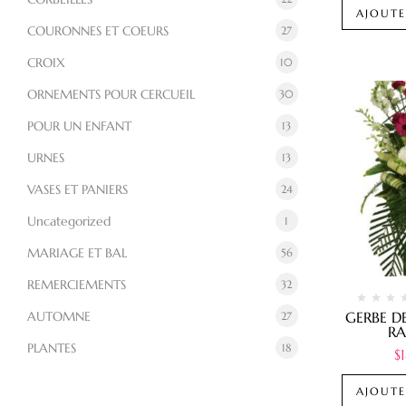
AJOUTE
COURONNES ET COEURS
27
CROIX
10
ORNEMENTS POUR CERCUEIL
30
POUR UN ENFANT
13
URNES
13
VASES ET PANIERS
24
Uncategorized
1
MARIAGE ET BAL
56
REMERCIEMENTS
32
AUTOMNE
GERBE D
27
R
PLANTES
18
$
AJOUTE