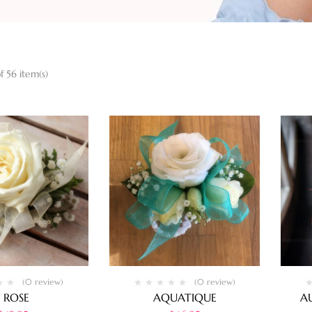
f 56 item(s)
(0 review)
(0 review)
1 ROSE
AQUATIQUE
A