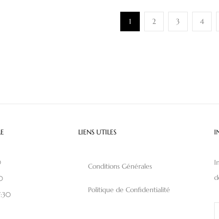
1
2
3
4
E
LIENS UTILES
I
0
I
Conditions Générales
d
0
Politique de Confidentialité
7:30