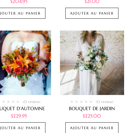
$
204.95
$
21.00
JOUTER AU PANIER
AJOUTER AU PANIER
(0 review)
(0 review)
UQUET D’AUTOMNE
BOUQUET DE JARDIN
$
229.95
$
225.00
JOUTER AU PANIER
AJOUTER AU PANIER