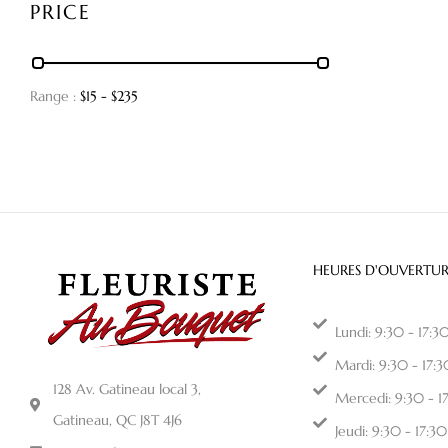
PRICE
Range :
$
15
- $
235
HEURES D'OUVERTUR
Lundi: 9:30 - 17:3
Mardi: 9:30 - 17:3
128 Av. Gatineau local 3,
Mercedi: 9:30 - 1
Gatineau, QC J8T 4J6
Jeudi: 9:30 - 17:30