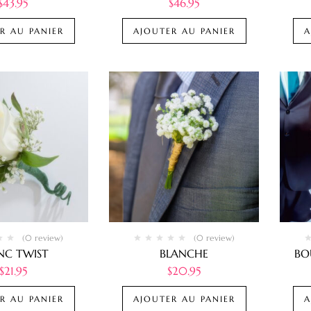
$
43.95
$
46.95
R AU PANIER
AJOUTER AU PANIER
A
(0 review)
(0 review)
NC TWIST
BLANCHE
BO
$
21.95
$
20.95
R AU PANIER
AJOUTER AU PANIER
A