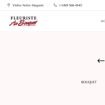
Visitez Notre Magasin
(+1)819 568-4540
A
MNE
PLANTES
BOUQUET