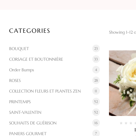
CATEGORIES
Showing 1–12 o
BOUQUET
23
CORSAGE ET BOUTONNIÈRE
33
Order Bumps
4
ROSES
28
COLLECTION FLEURS ET PLANTES ZEN
11
PRINTEMPS
52
SAINT-VALENTIN
52
SOUHAITS DE GUÉRISON
16
PANIERS GOURMET
7