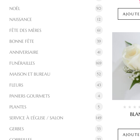
NOËL
50
AJOUTE
NAISSANCE
12
FÊTE DES MÈRES
61
BONNE FÊTE
39
ANNIVERSAIRE
41
FUNÉRAILLES
169
MAISON ET BUREAU
52
FLEURS
43
PANIERS GOURMETS
4
PLANTES
5
BLA
SERVICE À L'ÉGLISE / SALON
149
GERBES
33
AJOUTE
CORBEILLES
22