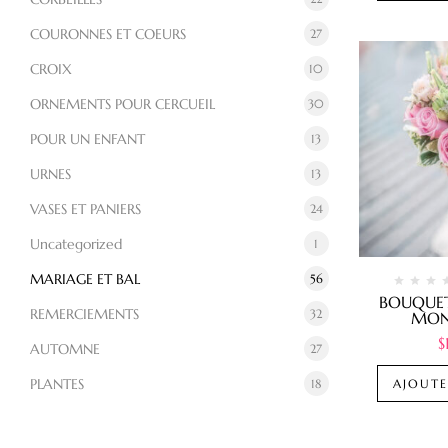
COURONNES ET COEURS
27
CROIX
10
ORNEMENTS POUR CERCUEIL
30
POUR UN ENFANT
13
URNES
13
VASES ET PANIERS
24
Uncategorized
1
MARIAGE ET BAL
56
BOUQUET
REMERCIEMENTS
32
MO
$
AUTOMNE
27
PLANTES
18
AJOUTE